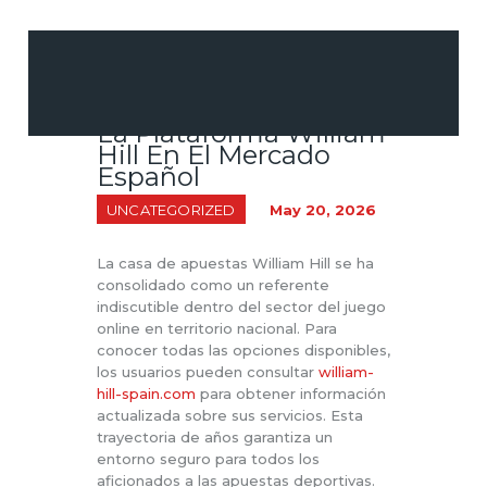
Analisis Completo De
La Plataforma William
CUSTOM DECOR &
Hill En El Mercado
WALL ART
Español
EVENT & PARTY
UNCATEGORIZED
May 20, 2026
PRINT &
STATIONERY
La casa de apuestas William Hill se ha
consolidado como un referente
PROMOTIONAL
indiscutible dentro del sector del juego
MERCHANDISE
online en territorio nacional. Para
conocer todas las opciones disponibles,
los usuarios pueden consultar
william-
hill-spain.com
para obtener información
actualizada sobre sus servicios. Esta
trayectoria de años garantiza un
entorno seguro para todos los
aficionados a las apuestas deportivas.