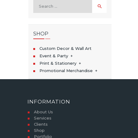
Search
for:
SHOP
Custom Decor & Wall Art
Event & Party
Print & Stationery
Promotional Merchandise
INFORMATION
About Us
Services
Clients
Shop
Portfolio