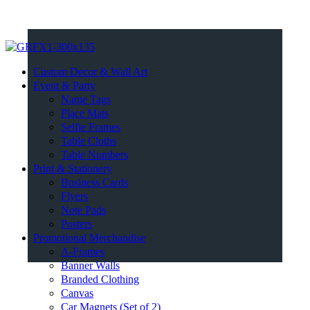
Custom Decor & Wall Art
Event & Party
Name Tags
Place Mats
Selfie Frames
Table Cloths
Table Numbers
Print & Stationery
Business Cards
Flyers
Note Pads
Posters
Promotional Merchandise
A-Frames
Banner Walls
Branded Clothing
Canvas
Car Magnets (Set of 2)