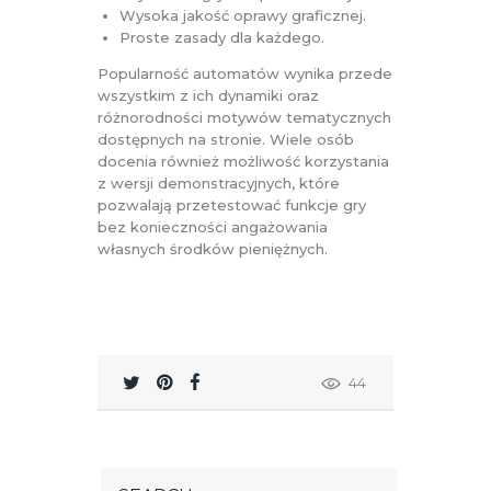
Wysoka jakość oprawy graficznej.
Proste zasady dla każdego.
Popularność automatów wynika przede
wszystkim z ich dynamiki oraz
różnorodności motywów tematycznych
dostępnych na stronie. Wiele osób
docenia również możliwość korzystania
z wersji demonstracyjnych, które
pozwalają przetestować funkcje gry
bez konieczności angażowania
własnych środków pieniężnych.
44