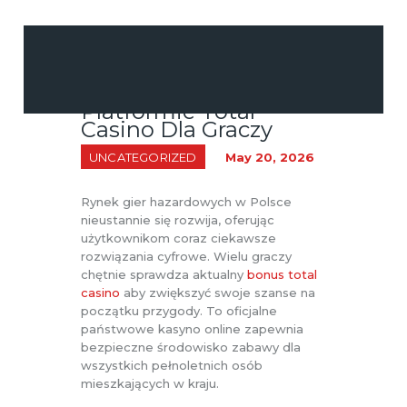
Przewodnik Po
Platformie Total
CUSTOM DECOR &
Casino Dla Graczy
WALL ART
UNCATEGORIZED
May 20, 2026
EVENT & PARTY
PRINT &
Rynek gier hazardowych w Polsce
STATIONERY
nieustannie się rozwija, oferując
użytkownikom coraz ciekawsze
PROMOTIONAL
rozwiązania cyfrowe. Wielu graczy
MERCHANDISE
chętnie sprawdza aktualny
bonus total
casino
aby zwiększyć swoje szanse na
początku przygody. To oficjalne
państwowe kasyno online zapewnia
bezpieczne środowisko zabawy dla
wszystkich pełnoletnich osób
mieszkających w kraju.