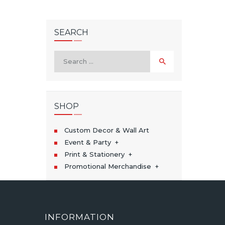
SEARCH
Search
for:
SHOP
Custom Decor & Wall Art
Event & Party
Print & Stationery
Promotional Merchandise
INFORMATION