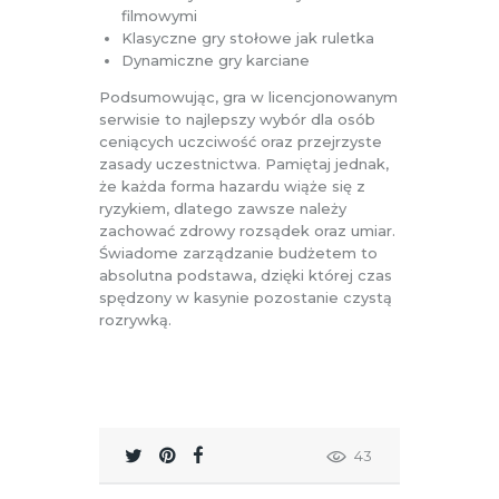
filmowymi
Klasyczne gry stołowe jak ruletka
Dynamiczne gry karciane
Podsumowując, gra w licencjonowanym
serwisie to najlepszy wybór dla osób
ceniących uczciwość oraz przejrzyste
zasady uczestnictwa. Pamiętaj jednak,
że każda forma hazardu wiąże się z
ryzykiem, dlatego zawsze należy
zachować zdrowy rozsądek oraz umiar.
Świadome zarządzanie budżetem to
absolutna podstawa, dzięki której czas
spędzony w kasynie pozostanie czystą
rozrywką.
43