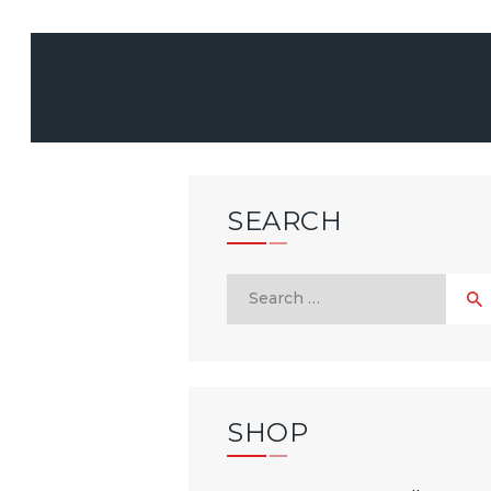
SEARCH
Search
for:
SHOP