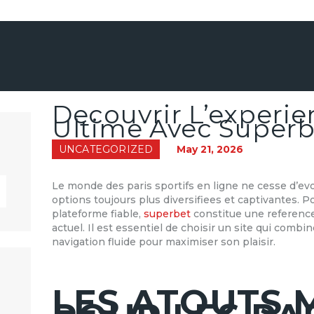
CUSTOM DECOR
& WALL ART
EVENT & PARTY
PRINT &
Decouvrir L’experie
Ultime Avec Superb
STATIONERY
UNCATEGORIZED
May 21, 2026
PROMOTIONAL
Le monde des paris sportifs en ligne ne cesse d’evo
MERCHANDISE
options toujours plus diversifiees et captivantes. 
plateforme fiable,
superbet
constitue une referenc
actuel. Il est essentiel de choisir un site qui combi
navigation fluide pour maximiser son plaisir.
LES ATOUTS 