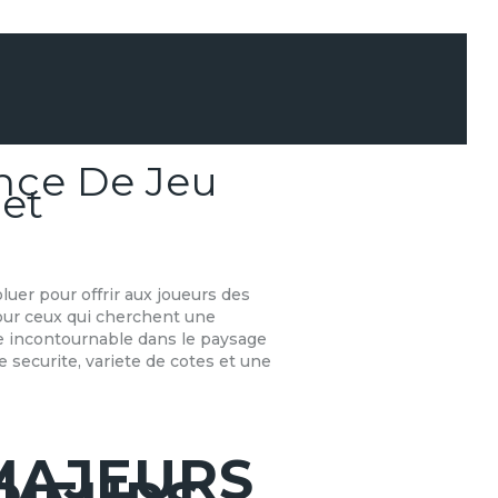
nce De Jeu
et
luer pour offrir aux joueurs des
Pour ceux qui cherchent une
e incontournable dans le paysage
ne securite, variete de cotes et une
MAJEURS