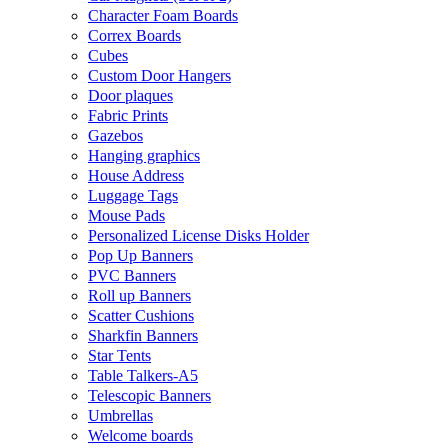
Character Foam Boards
Correx Boards
Cubes
Custom Door Hangers
Door plaques
Fabric Prints
Gazebos
Hanging graphics
House Address
Luggage Tags
Mouse Pads
Personalized License Disks Holder
Pop Up Banners
PVC Banners
Roll up Banners
Scatter Cushions
Sharkfin Banners
Star Tents
Table Talkers-A5
Telescopic Banners
Umbrellas
Welcome boards