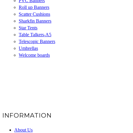
PVC Banners
Roll up Banners
Scatter Cushions
Sharkfin Banners
Star Tents
Table Talkers-A5
Telescopic Banners
Umbrellas
Welcome boards
INFORMATION
About Us