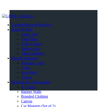
Custom Decor & Wall Art
Event & Party
Name Tags
Place Mats
Selfie Frames
Table Cloths
Table Numbers
Print & Stationery
Business Cards
Flyers
Note Pads
Posters
Promotional Merchandise
A-Frames
Banner Walls
Branded Clothing
Canvas
Car Magnets (Set of 2)