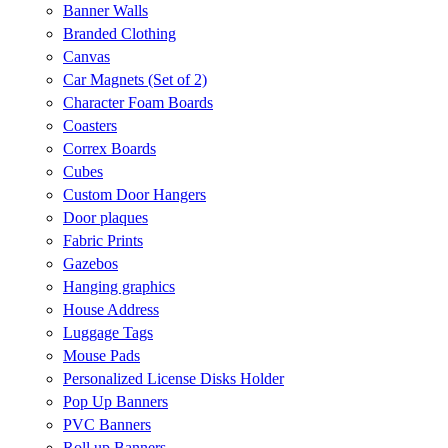
Banner Walls
Branded Clothing
Canvas
Car Magnets (Set of 2)
Character Foam Boards
Coasters
Correx Boards
Cubes
Custom Door Hangers
Door plaques
Fabric Prints
Gazebos
Hanging graphics
House Address
Luggage Tags
Mouse Pads
Personalized License Disks Holder
Pop Up Banners
PVC Banners
Roll up Banners