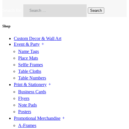
Search for:
Shop
Custom Decor & Wall Art
Event & Party
Name Tags
Place Mats
Selfie Frames
Table Cloths
Table Numbers
Print & Stationery
Business Cards
Flyers
Note Pads
Posters
Promotional Merchandise
A-Frames