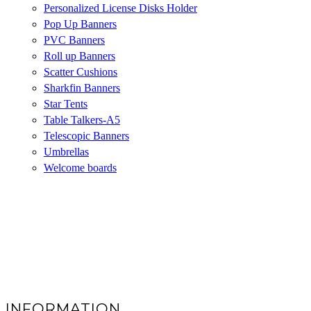
Personalized License Disks Holder
Pop Up Banners
PVC Banners
Roll up Banners
Scatter Cushions
Sharkfin Banners
Star Tents
Table Talkers-A5
Telescopic Banners
Umbrellas
Welcome boards
INFORMATION