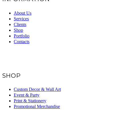
About Us
Services
Clients
Shop
Portfolio
Contacts
SHOP
Custom Decor & Wall Art
Event & Party
Print & Stationery
Promotional Merchandise