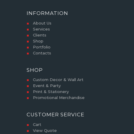
INFORMATION
About Us
Services
Clients
Shop
Portfolio
Contacts
SHOP
Custom Decor & Wall Art
Event & Party
Print & Stationery
Promotional Merchandise
CUSTOMER SERVICE
Cart
View Quote