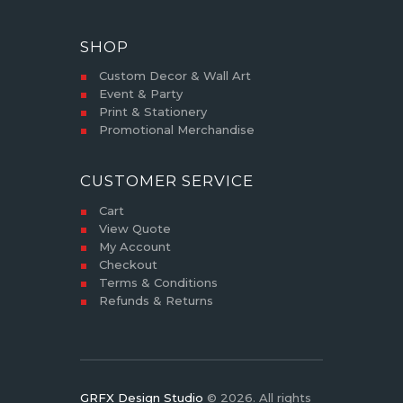
SHOP
Custom Decor & Wall Art
Event & Party
Print & Stationery
Promotional Merchandise
CUSTOMER SERVICE
Cart
View Quote
My Account
Checkout
Terms & Conditions
Refunds & Returns
GRFX Design Studio
© 2026. All rights