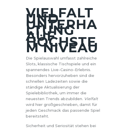
VIELFALT
UND
UNTERHA
LTUNG
AUF
HÖCHSTE
M NIVEAU
Die Spielauswahl umfasst zahlreiche
Slots, klassische Tischspiele und ein
spannendes Live-Casino-Erlebnis.
Besonders hervorzuheben sind die
schnellen Ladezeiten sowie die
ständige Aktualisierung der
Spielebibliothek, um immer die
neuesten Trends abzubilden.
Vielfalt
wird hier großgeschrieben, damit für
jeden Geschmack das passende Spiel
bereitsteht.
Sicherheit und Seriosität stehen bei