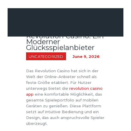
Erfahrungen Mit Dem
Revolution Casino: Ein
CUSTOM DECOR &
Moderner
WALL ART
Glücksspielanbieter
EVENT & PARTY
UNCATEGORIZED
June 9, 2026
PRINT &
STATIONERY
Das Revolution Casino hat sich in der
Welt der Online-Anbieter schnell als
PROMOTIONAL
feste Größe etabliert. Für Nutzer
MERCHANDISE
unterwegs bietet die
revolution casino
app
eine komfortable Möglichkeit, das
gesamte Spieleportfolio auf mobilen
Geräten zu genießen. Diese Plattform
setzt auf intuitive Bedienung und ein
Design, das auch anspruchsvolle Spieler
überzeugt.