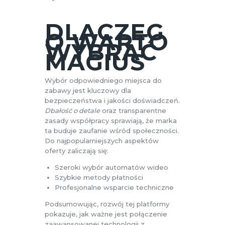
DLACZEG
O WARTO
WYBRAĆ
MAGIUS
Wybór odpowiedniego miejsca do
zabawy jest kluczowy dla
bezpieczeństwa i jakości doświadczeń.
Dbałość o detale
oraz transparentne
zasady współpracy sprawiają, że marka
ta buduje zaufanie wśród społeczności.
Do najpopularniejszych aspektów
oferty zaliczają się:
Szeroki wybór automatów wideo
Szybkie metody płatności
Profesjonalne wsparcie techniczne
Podsumowując, rozwój tej platformy
pokazuje, jak ważne jest połączenie
zaawansowanej technologii z