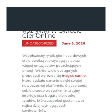
Magius: Nowa Era
Rozrywki W Świecie
CUSTOM DECOR &
Gier Online
WALL ART
UNCATEGORIZED
June 3, 2026
EVENT & PARTY
PRINT &
Współczesny rynek gier hazardowych
STATIONERY
stale ewoluuje, przyciągając coraz
więcej entuzjastów poszukujących
PROMOTIONAL
emocji. Wśród wielu dostępnych
MERCHANDISE
propozycji wyróżnia się
magius casino
,
które zyskało uznanie dzięki swojej
nowoczesnej platformie. Gracze cenią
sobie przede wszystkim intuicyjny
interfejs oraz bogatą bibliotekę
tytułów, która zaspokoi gusta nawet
najbardziej wymagających
użytkowników.