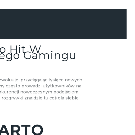
o Hit W
nego Gamingu
woluuje, przyciągając tysiące nowych
ormy często prowadzi użytkowników na
konkurencji nowoczesnym podejściem.
rozgrywki znajdzie tu coś dla siebie
ARTO