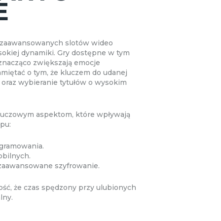
E
 zaawansowanych slotów wideo
sokiej dynamiki. Gry dostępne w tym
 znacząco zwiększają emocje
iętać o tym, że kluczem do udanej
 oraz wybieranie tytułów o wysokim
 kluczowym aspektom, które wpływają
pu:
gramowania.
obilnych.
 zaawansowane szyfrowanie.
ść, że czas spędzony przy ulubionych
lny.