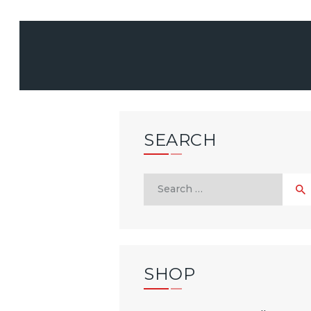
SEARCH
Search
for:
SHOP