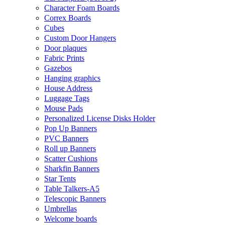
Character Foam Boards
Correx Boards
Cubes
Custom Door Hangers
Door plaques
Fabric Prints
Gazebos
Hanging graphics
House Address
Luggage Tags
Mouse Pads
Personalized License Disks Holder
Pop Up Banners
PVC Banners
Roll up Banners
Scatter Cushions
Sharkfin Banners
Star Tents
Table Talkers-A5
Telescopic Banners
Umbrellas
Welcome boards