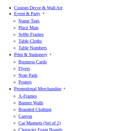
Custom Decor & Wall Art
Event & Party
Name Tags
Place Mats
Selfie Frames
Table Cloths
Table Numbers
Print & Stationery
Business Cards
Flyers
Note Pads
Posters
Promotional Merchandise
A-Frames
Banner Walls
Branded Clothing
Canvas
Car Magnets (Set of 2)
Character Foam Boards