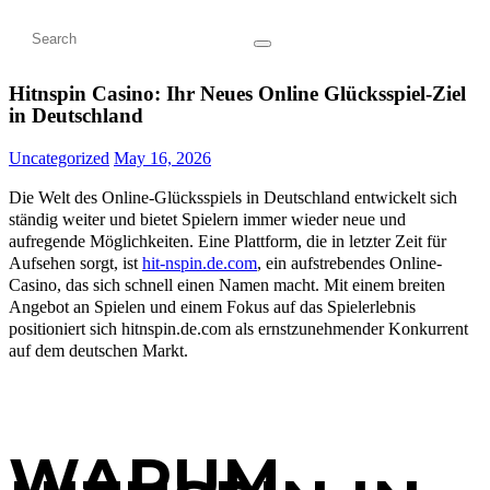
Hitnspin Casino: Ihr Neues Online Glücksspiel-Ziel
in Deutschland
Uncategorized
May 16, 2026
Die Welt des Online-Glücksspiels in Deutschland entwickelt sich
ständig weiter und bietet Spielern immer wieder neue und
aufregende Möglichkeiten. Eine Plattform, die in letzter Zeit für
Aufsehen sorgt, ist
hit-nspin.de.com
, ein aufstrebendes Online-
Casino, das sich schnell einen Namen macht. Mit einem breiten
Angebot an Spielen und einem Fokus auf das Spielerlebnis
positioniert sich hitnspin.de.com als ernstzunehmender Konkurrent
auf dem deutschen Markt.
WARUM