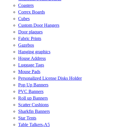
Coasters
Correx Boards
Cubes
Custom Door Hangers
Door plaques
Fabric Prints
Gazebos
Hanging graphics
House Address
Luggage Tags
Mouse Pads
Personalized License Disks Holder
Pop Up Banners
PVC Banners
Roll up Banners
Scatter Cushions
Sharkfin Banners
Star Tents
Table Talkers-A5