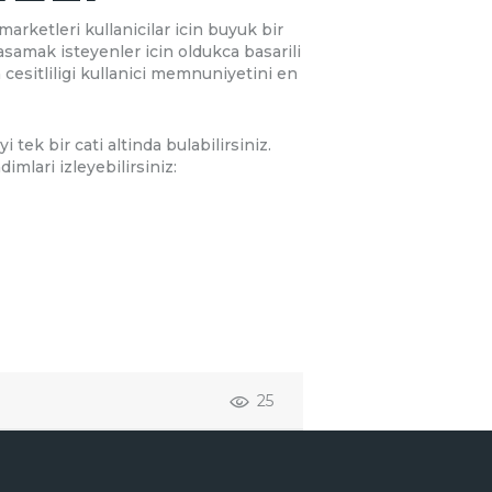
rketleri kullanicilar icin buyuk bir
amak isteyenler icin oldukca basarili
 cesitliligi kullanici memnuniyetini en
 tek bir cati altinda bulabilirsiniz.
mlari izleyebilirsiniz:
25