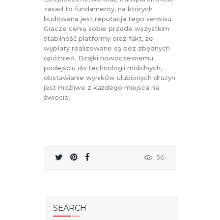
zasad to fundamenty, na których
budowana jest reputacja tego serwisu.
Gracze cenią sobie przede wszystkim
stabilność platformy oraz fakt, że
wypłaty realizowane są bez zbędnych
opóźnień. Dzięki nowoczesnemu
podejściu do technologii mobilnych,
obstawianie wyników ulubionych drużyn
jest możliwe z każdego miejsca na
świecie.
36
SEARCH