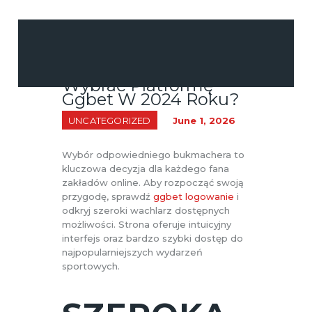
Dlaczego Warto
Wybrać Platformę
CUSTOM DECOR &
Ggbet W 2024 Roku?
WALL ART
UNCATEGORIZED
June 1, 2026
EVENT & PARTY
PRINT &
Wybór odpowiedniego bukmachera to
STATIONERY
kluczowa decyzja dla każdego fana
zakładów online. Aby rozpocząć swoją
PROMOTIONAL
przygodę, sprawdź
ggbet logowanie
i
MERCHANDISE
odkryj szeroki wachlarz dostępnych
możliwości. Strona oferuje intuicyjny
interfejs oraz bardzo szybki dostęp do
najpopularniejszych wydarzeń
sportowych.