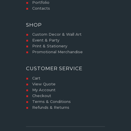
Portfolio
Contacts
SHOP
Custom Decor & Wall Art
Event & Party
Print & Stationery
Promotional Merchandise
CUSTOMER SERVICE
Cart
View Quote
My Account
Checkout
Terms & Conditions
Refunds & Returns