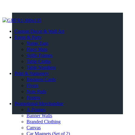
Custom Decor & Wall Art
Event & Party
Name Tags
Place Mats
Selfie Frames
Table Cloths
Table Numbers
Print & Stationery
Business Cards
Flyers
Note Pads
Posters
Promotional Merchandise
A-Frames
Banner Walls
Branded Clothing
Canvas
Car Magnets (Set of 2)