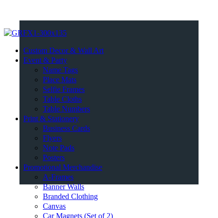
Custom Decor & Wall Art
Event & Party
Name Tags
Place Mats
Selfie Frames
Table Cloths
Table Numbers
Print & Stationery
Business Cards
Flyers
Note Pads
Posters
Promotional Merchandise
A-Frames
Banner Walls
Branded Clothing
Canvas
Car Magnets (Set of 2)