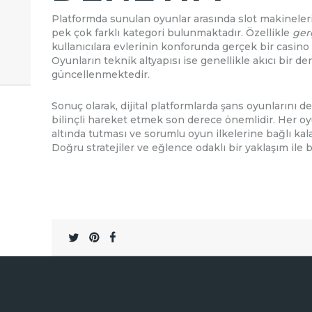
Platformda sunulan oyunlar arasında slot makineler
pek çok farklı kategori bulunmaktadır. Özellikle
ger
kullanıcılara evlerinin konforunda gerçek bir casino
Oyunların teknik altyapısı ise genellikle akıcı bir 
güncellenmektedir.
Sonuç olarak, dijital platformlarda şans oyunlarını d
bilinçli hareket etmek son derece önemlidir. Her o
altında tutması ve sorumlu oyun ilkelerine bağlı kala
Doğru stratejiler ve eğlence odaklı bir yaklaşım ile bu