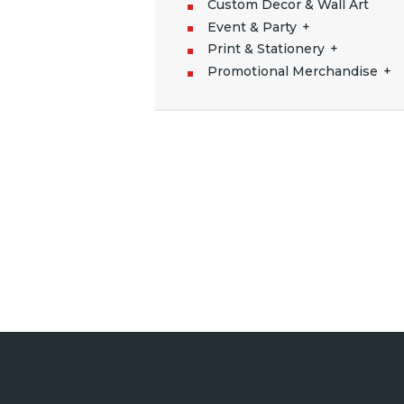
Custom Decor & Wall Art
Event & Party
Print & Stationery
Promotional Merchandise