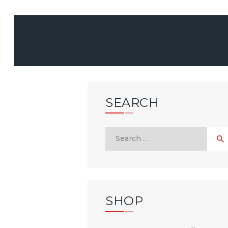
SEARCH
Search
for:
SHOP