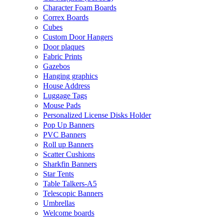
Character Foam Boards
Correx Boards
Cubes
Custom Door Hangers
Door plaques
Fabric Prints
Gazebos
Hanging graphics
House Address
Luggage Tags
Mouse Pads
Personalized License Disks Holder
Pop Up Banners
PVC Banners
Roll up Banners
Scatter Cushions
Sharkfin Banners
Star Tents
Table Talkers-A5
Telescopic Banners
Umbrellas
Welcome boards