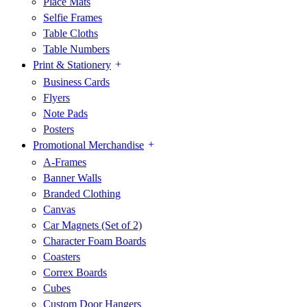
Place Mats
Selfie Frames
Table Cloths
Table Numbers
Print & Stationery
Business Cards
Flyers
Note Pads
Posters
Promotional Merchandise
A-Frames
Banner Walls
Branded Clothing
Canvas
Car Magnets (Set of 2)
Character Foam Boards
Coasters
Correx Boards
Cubes
Custom Door Hangers