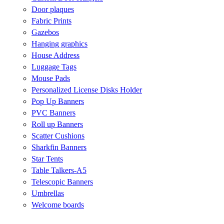
Door plaques
Fabric Prints
Gazebos
Hanging graphics
House Address
Luggage Tags
Mouse Pads
Personalized License Disks Holder
Pop Up Banners
PVC Banners
Roll up Banners
Scatter Cushions
Sharkfin Banners
Star Tents
Table Talkers-A5
Telescopic Banners
Umbrellas
Welcome boards