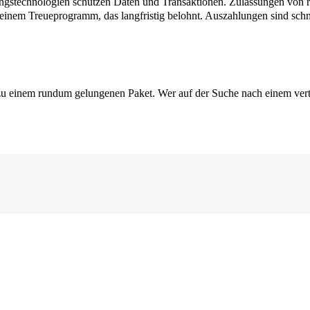
lungstechnologien schützen Daten und Transaktionen. Zulassungen von
 einem Treueprogramm, das langfristig belohnt. Auszahlungen sind schne
.
zu einem rundum gelungenen Paket. Wer auf der Suche nach einem vertra