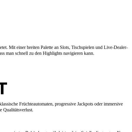
tet. Mit einer breiten Palette an Slots, Tischspielen und Live-Dealer-
dass man schnell zu den Highlights navigieren kann.
T
assische Früchteautomaten, progressive Jackpots oder immersive
 Qualitätsverlust.