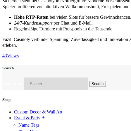
Sicherheit steht bei Casinoly im Vordergrund: Moderne Verschlüsse
Spieler profitieren von attraktiven Willkommensboni, Freispielen und
Hohe RTP-Raten
bei vielen Slots für bessere Gewinnchancen
24/7-Kundensupport
per Chat und E-Mail.
Regelmäßige Turniere mit Preispools in die Tausende.
Fazit: Casinoly verbindet Spannung, Zuverlässigkeit und Innovation 
erleben.
43
Views
Search
Search for:
Shop
Custom Decor & Wall Art
Event & Party
Name Tags