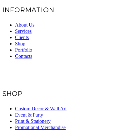
INFORMATION
About Us
Services
Clients
Shop
Portfolio
Contacts
SHOP
Custom Decor & Wall Art
Event & Party
Print & Stationery
Promotional Merchandise