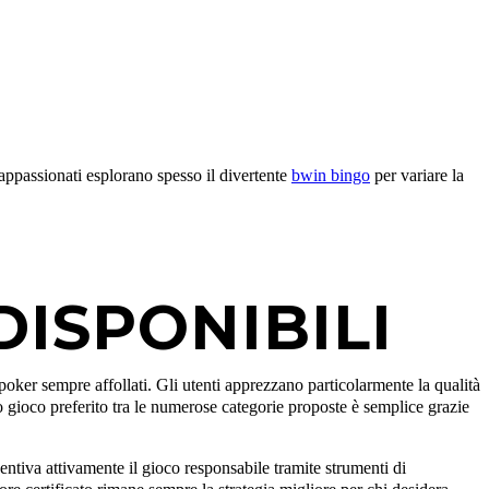
 appassionati esplorano spesso il divertente
bwin bingo
per variare la
DISPONIBILI
poker sempre affollati. Gli utenti apprezzano particolarmente la qualità
rio gioco preferito tra le numerose categorie proposte è semplice grazie
ntiva attivamente il gioco responsabile tramite strumenti di