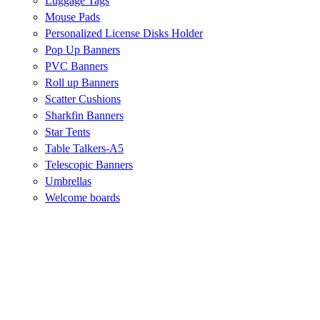
Luggage Tags
Mouse Pads
Personalized License Disks Holder
Pop Up Banners
PVC Banners
Roll up Banners
Scatter Cushions
Sharkfin Banners
Star Tents
Table Talkers-A5
Telescopic Banners
Umbrellas
Welcome boards