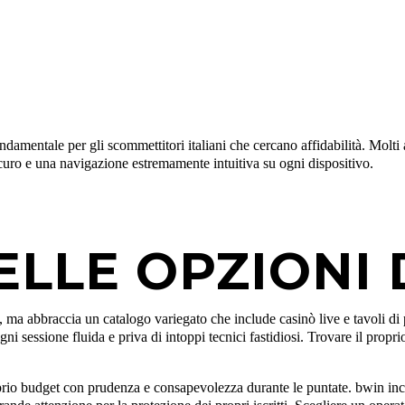
ndamentale per gli scommettitori italiani che cercano affidabilità. Molti
icuro e una navigazione estremamente intuitiva su ogni dispositivo.
ELLE OPZIONI 
, ma abbraccia un catalogo variegato che include casinò live e tavoli di 
gni sessione fluida e priva di intoppi tecnici fastidiosi. Trovare il prop
roprio budget con prudenza e consapevolezza durante le puntate. bwin ince