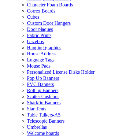
Character Foam Boards
Correx Boards
Cubes
Custom Door Hangers
Door plaques
Fabric Prints
Gazebos
Hanging graphics
House Address
Luggage Tags
Mouse Pads
Personalized License Disks Holder
Pop Up Banners
PVC Banners
Roll up Banners
Scatter Cushions
Sharkfin Banners
Star Tents
Table Talkers-A5
Telescopic Banners
Umbrellas
Welcome boards