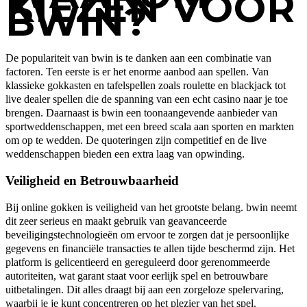
KIEZEN VOOR
BWIN?
De populariteit van bwin is te danken aan een combinatie van
factoren. Ten eerste is er het enorme aanbod aan spellen. Van
klassieke gokkasten en tafelspellen zoals roulette en blackjack tot
live dealer spellen die de spanning van een echt casino naar je toe
brengen. Daarnaast is bwin een toonaangevende aanbieder van
sportweddenschappen, met een breed scala aan sporten en markten
om op te wedden. De quoteringen zijn competitief en de live
weddenschappen bieden een extra laag van opwinding.
Veiligheid en Betrouwbaarheid
Bij online gokken is veiligheid van het grootste belang. bwin neemt
dit zeer serieus en maakt gebruik van geavanceerde
beveiligingstechnologieën om ervoor te zorgen dat je persoonlijke
gegevens en financiële transacties te allen tijde beschermd zijn. Het
platform is gelicentieerd en gereguleerd door gerenommeerde
autoriteiten, wat garant staat voor eerlijk spel en betrouwbare
uitbetalingen. Dit alles draagt bij aan een zorgeloze spelervaring,
waarbij je je kunt concentreren op het plezier van het spel.