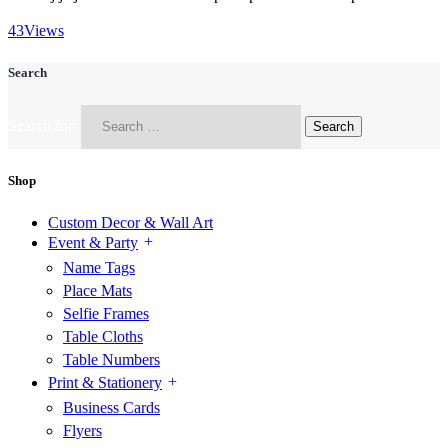
43
Views
Search
Search for:
Shop
Custom Decor & Wall Art
Event & Party
Name Tags
Place Mats
Selfie Frames
Table Cloths
Table Numbers
Print & Stationery
Business Cards
Flyers