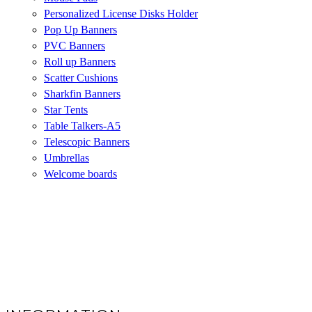
Personalized License Disks Holder
Pop Up Banners
PVC Banners
Roll up Banners
Scatter Cushions
Sharkfin Banners
Star Tents
Table Talkers-A5
Telescopic Banners
Umbrellas
Welcome boards