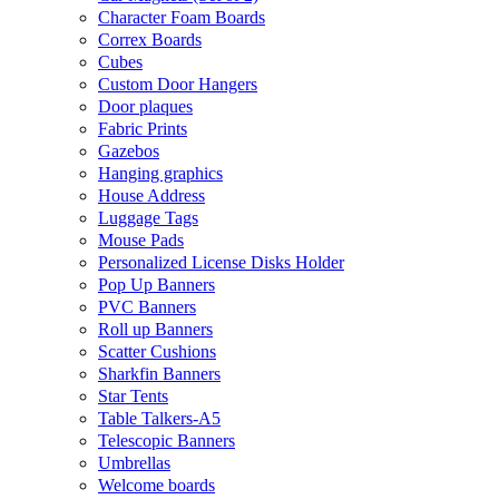
Character Foam Boards
Correx Boards
Cubes
Custom Door Hangers
Door plaques
Fabric Prints
Gazebos
Hanging graphics
House Address
Luggage Tags
Mouse Pads
Personalized License Disks Holder
Pop Up Banners
PVC Banners
Roll up Banners
Scatter Cushions
Sharkfin Banners
Star Tents
Table Talkers-A5
Telescopic Banners
Umbrellas
Welcome boards