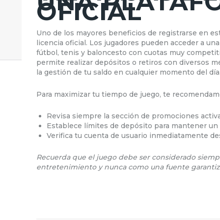
UNA PLATAF
OFICIAL
Uno de los mayores beneficios de registrarse en este
licencia oficial. Los jugadores pueden acceder a u
fútbol, tenis y baloncesto con cuotas muy competitiv
permite realizar depósitos o retiros con diversos mé
la gestión de tu saldo en cualquier momento del día
Para maximizar tu tiempo de juego, te recomendamo
Revisa siempre la sección de promociones activa
Establece límites de depósito para mantener un 
Verifica tu cuenta de usuario inmediatamente des
Recuerda que el juego debe ser considerado siem
entretenimiento y nunca como una fuente garantiz