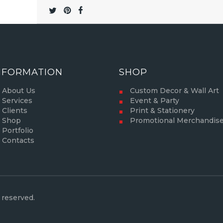
NFORMATION
SHOP
About Us
Custom Decor & Wall Art
Services
Event & Party
Clients
Print & Stationery
Shop
Promotional Merchandis
Portfolio
Contacts
 reserved.