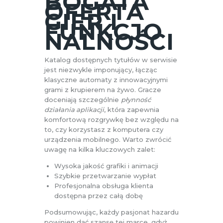
BOGATA
OFERTA
GIER I
FUNKCJO
NALNOŚCI
Katalog dostępnych tytułów w serwisie
jest niezwykle imponujący, łącząc
klasyczne automaty z innowacyjnymi
grami z krupierem na żywo. Gracze
doceniają szczególnie
płynność
działania aplikacji
, która zapewnia
komfortową rozgrywkę bez względu na
to, czy korzystasz z komputera czy
urządzenia mobilnego. Warto zwrócić
uwagę na kilka kluczowych zalet:
Wysoka jakość grafiki i animacji
Szybkie przetwarzanie wypłat
Profesjonalna obsługa klienta
dostępna przez całą dobę
Podsumowując, każdy pasjonat hazardu
powinien dać szansę tej marce, gdyż