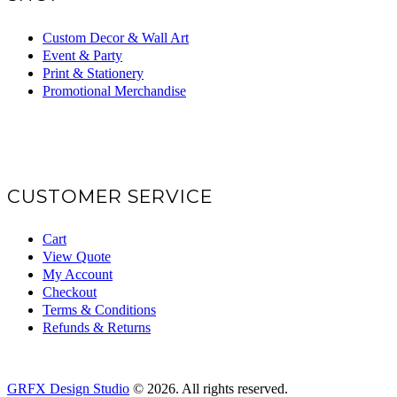
Custom Decor & Wall Art
Event & Party
Print & Stationery
Promotional Merchandise
CUSTOMER SERVICE
Cart
View Quote
My Account
Checkout
Terms & Conditions
Refunds & Returns
GRFX Design Studio
© 2026. All rights reserved.