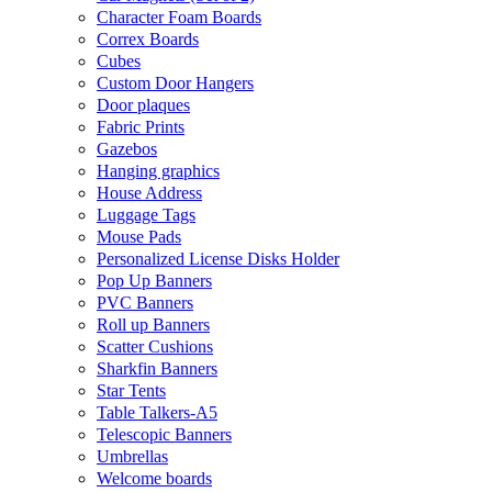
Character Foam Boards
Correx Boards
Cubes
Custom Door Hangers
Door plaques
Fabric Prints
Gazebos
Hanging graphics
House Address
Luggage Tags
Mouse Pads
Personalized License Disks Holder
Pop Up Banners
PVC Banners
Roll up Banners
Scatter Cushions
Sharkfin Banners
Star Tents
Table Talkers-A5
Telescopic Banners
Umbrellas
Welcome boards