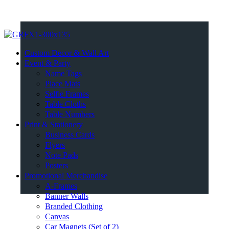
Custom Decor & Wall Art
Event & Party
Name Tags
Place Mats
Selfie Frames
Table Cloths
Table Numbers
Print & Stationery
Business Cards
Flyers
Note Pads
Posters
Promotional Merchandise
A-Frames
Banner Walls
Branded Clothing
Canvas
Car Magnets (Set of 2)