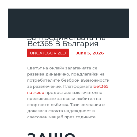
Пълно Ръководство
За Предимствата На
CUSTOM DECOR &
Bet365 В България
WALL ART
UNCATEGORIZED
June 5, 2026
EVENT & PARTY
PRINT &
Светът на онлайн залаганията се
STATIONERY
развива динамично, предлагайки на
потребителите безброй възможности
PROMOTIONAL
за развлечение. Платформата
bet365
MERCHANDISE
на живо
предоставя изключително
преживяване за всеки любител на
спортните събития. Тази компания е
доказала своята надеждност в
световен мащаб през годините.