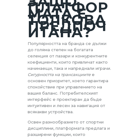
ЗАЩО
ПЛАТФОР
МАТА Е
ТОЛКОВА
ПРЕДПОЧ
ИТАНА?
Популярността на бранда се дължи
до голяма степен на богатата
селекция от пазари и конкурентните
коефициенти, които привличат както
начинаещи, така и напреднали играчи.
Сигурността на трансакциите
е
основен приоритет, което гарантира
спокойствие при управлението на
вашия баланс. Потребителският
интерфейс е проектиран да бъде
интуитивен и лесен за навигация от
всякакви устройства.
Освен разнообразието от спортни
дисциплини, платформата предлага и
разширени функции, които