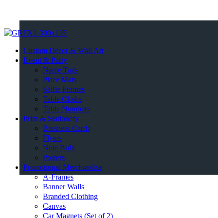
Custom Decor & Wall Art
Event & Party
Name Tags
Place Mats
Selfie Frames
Table Cloths
Table Numbers
Print & Stationery
Business Cards
Flyers
Note Pads
Posters
Promotional Merchandise
A-Frames
Banner Walls
Branded Clothing
Canvas
Car Magnets (Set of 2)