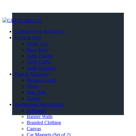
Custom Decor & Wall Art
Event & Party
Name Tags
Place Mats
Selfie Frames
Table Cloths
Table Numbers
Print & Stationery
Business Cards
Flyers
Note Pads
Posters
Promotional Merchandise
A-Frames
Banner Walls
Branded Clothing
Canvas
Car Magnets (Set of 2)