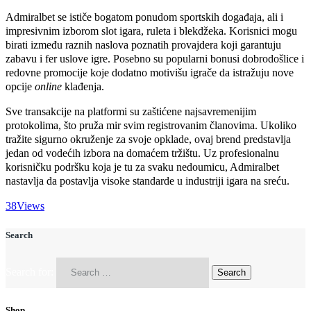
Admiralbet se ističe bogatom ponudom sportskih događaja, ali i
impresivnim izborom slot igara, ruleta i blekdžeka. Korisnici mogu
birati između raznih naslova poznatih provajdera koji garantuju
zabavu i fer uslove igre. Posebno su popularni bonusi dobrodošlice i
redovne promocije koje dodatno motivišu igrače da istražuju nove
opcije
online
klađenja.
Sve transakcije na platformi su zaštićene najsavremenijim
protokolima, što pruža mir svim registrovanim članovima. Ukoliko
tražite sigurno okruženje za svoje opklade, ovaj brend predstavlja
jedan od vodećih izbora na domaćem tržištu. Uz profesionalnu
korisničku podršku koja je tu za svaku nedoumicu, Admiralbet
nastavlja da postavlja visoke standarde u industriji igara na sreću.
38
Views
Search
Search for:
Shop