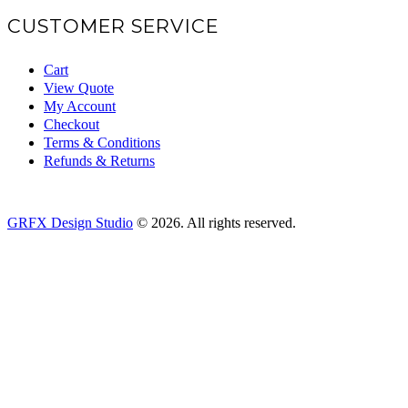
CUSTOMER SERVICE
Cart
View Quote
My Account
Checkout
Terms & Conditions
Refunds & Returns
GRFX Design Studio
© 2026. All rights reserved.