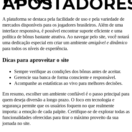
APOSTADORE
A plataforma se destaca pela facilidade de uso e pela variedade de
mercados disponíveis para os jogadores brasileiros. Além de uma
interface responsiva, é possível encontrar suporte eficiente e uma
política de bônus bastante atrativa. Ao navegar pelo site, você notará
uma dedicação especial em criar um ambiente
amigável e dinâmico
para todos os níveis de experiência.
Dicas para aproveitar o site
Sempre verifique as condições dos bônus antes de aceitar.
Gerencie sua banca de forma consciente e responsável.
Acompanhe as estatísticas ao vivo para melhores decisões.
Em resumo, escolher um ambiente confiável é o passo principal para
quem deseja diversão a longo prazo. O foco em tecnologia e
segurança permite que os usuários foquem no que realmente
importa: a emoção de cada palpite. Certifique-se de explorar todas as
funcionalidades oferecidas para tirar o máximo proveito da sua
jornada no site.