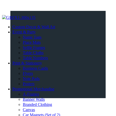
Custom Decor & Wall Art
Event & Party
Name Tags
Place Mats
Selfie Frames
Table Cloths
Table Numbers
Print & Stationery
Business Cards
Flyers
Note Pads
Posters
Promotional Merchandise
A-Frames
Banner Walls
Branded Clothing
Canvas
Car Magnets (Set of 2)