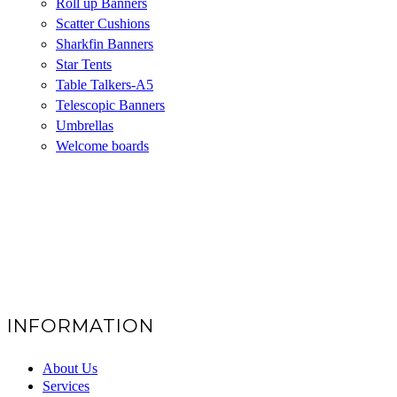
Roll up Banners
Scatter Cushions
Sharkfin Banners
Star Tents
Table Talkers-A5
Telescopic Banners
Umbrellas
Welcome boards
INFORMATION
About Us
Services