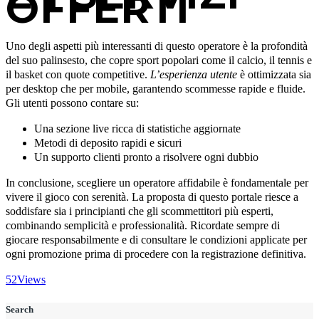
OFFERTI
Uno degli aspetti più interessanti di questo operatore è la profondità
del suo palinsesto, che copre sport popolari come il calcio, il tennis e
il basket con quote competitive.
L’esperienza utente
è ottimizzata sia
per desktop che per mobile, garantendo scommesse rapide e fluide.
Gli utenti possono contare su:
Una sezione live ricca di statistiche aggiornate
Metodi di deposito rapidi e sicuri
Un supporto clienti pronto a risolvere ogni dubbio
In conclusione, scegliere un operatore affidabile è fondamentale per
vivere il gioco con serenità. La proposta di questo portale riesce a
soddisfare sia i principianti che gli scommettitori più esperti,
combinando semplicità e professionalità. Ricordate sempre di
giocare responsabilmente e di consultare le condizioni applicate per
ogni promozione prima di procedere con la registrazione definitiva.
52
Views
Search