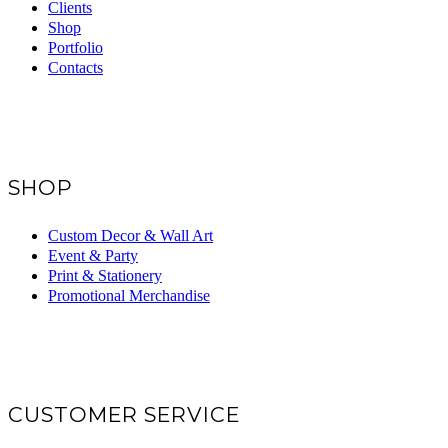
Clients
Shop
Portfolio
Contacts
SHOP
Custom Decor & Wall Art
Event & Party
Print & Stationery
Promotional Merchandise
CUSTOMER SERVICE