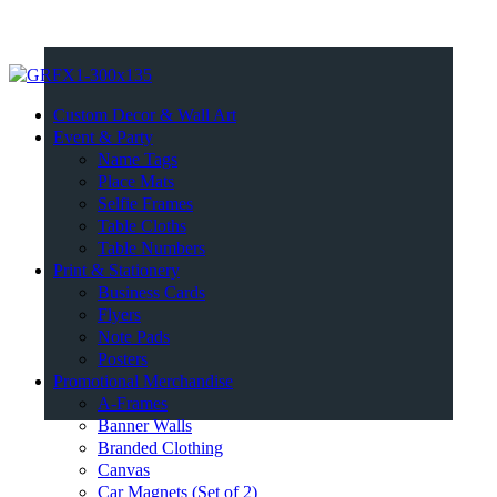
Custom Decor & Wall Art
Event & Party
Name Tags
Place Mats
Selfie Frames
Table Cloths
Table Numbers
Print & Stationery
Business Cards
Flyers
Note Pads
Posters
Promotional Merchandise
A-Frames
Banner Walls
Branded Clothing
Canvas
Car Magnets (Set of 2)