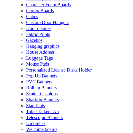
Character Foam Boards
Correx Boards
Cubes
Custom Door Hangers
Door plaques
Fabric Prints
Gazebos
Hanging graphics
House Address
Luggage Tags
Mouse Pads
Personalized License Disks Holder
Pop Up Banners
PVC Banners
Roll up Banners
Scatter Cushions
Sharkfin Banners
Star Tents
Table Talkers-A5
Telescopic Banners
Umbrellas
Welcome boards