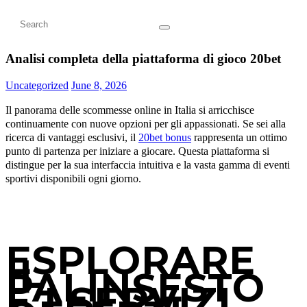
Analisi completa della piattaforma di gioco 20bet
Uncategorized
June 8, 2026
Il panorama delle scommesse online in Italia si arricchisce
continuamente con nuove opzioni per gli appassionati. Se sei alla
ricerca di vantaggi esclusivi, il
20bet bonus
rappresenta un ottimo
punto di partenza per iniziare a giocare. Questa piattaforma si
distingue per la sua interfaccia intuitiva e la vasta gamma di eventi
sportivi disponibili ogni giorno.
ESPLORARE
IL
PALINSESTO
E I SERVIZI