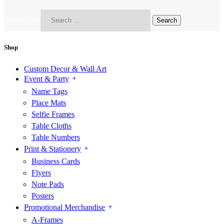
Search for:
Shop
Custom Decor & Wall Art
Event & Party
Name Tags
Place Mats
Selfie Frames
Table Cloths
Table Numbers
Print & Stationery
Business Cards
Flyers
Note Pads
Posters
Promotional Merchandise
A-Frames